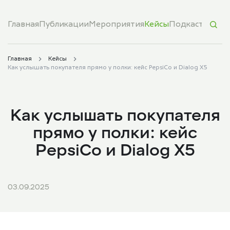
Главная
Публикации
Мероприятия
Кейсы
Подкасты
Обуч
Главная
Кейсы
Как услышать покупателя прямо у полки: кейс PepsiCo и Dialog X5
Как услышать покупателя
прямо у полки: кейс
PepsiCo и Dialog X5
03.09.2025