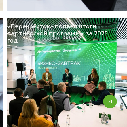
Фейсинг
Пятёрочка
ток
Яндекс.Еда
«Перекрёсток» подвёл итоги
Сбросить
Применить
партнёрской программы за 2025
год
Сбросить
Применить