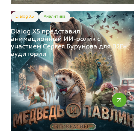
Dialog X5
Аналитика
Dialog X5 представил
анимационный ИИ-ролик с
участием Сергея Бурунова для B2B-
аудитории