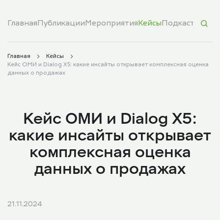
Главная
Публикации
Мероприятия
Кейсы
Подкасты
Обуч
Главная
Кейсы
Кейс ОМИ и Dialog X5: какие инсайты открывает комплексная оценка
данных о продажах
Кейс ОМИ и Dialog X5:
какие инсайты открывает
комплексная оценка
данных о продажах
21.11.2024