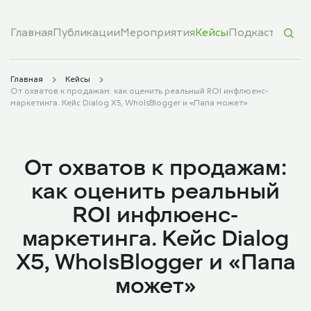
Главная
Публикации
Мероприятия
Кейсы
Подкасты
Обуч
Главная
Кейсы
От охватов к продажам: как оценить реальный ROI инфлюенс-
маркетинга. Кейс Dialog X5, WhoIsBlogger и «Папа может»
От охватов к продажам:
как оценить реальный
ROI инфлюенс-
маркетинга. Кейс Dialog
X5, WhoIsBlogger и «Папа
может»