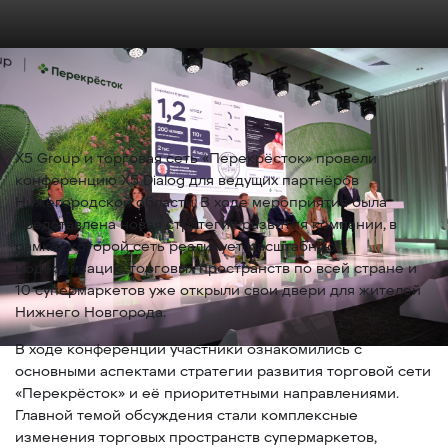
Х5 Group и торговая сеть «Перекрёсток» провели
конференцию Х5 Dialog для ведущих партнёров
Нижегородской области. В ходе мероприятия была
представлена новая стратегия развития компании, в
рамках которой сеть реализует масштабную
модернизацию торговых пространств по всей стране и
10 супермаркетов уже открыли свои двери для жителей
Нижнего Новгорода.
В ходе конференции участники ознакомились с
основными аспектами стратегии развития торговой сети
«Перекрёсток» и её приоритетными направлениями.
Главной темой обсуждения стали комплексные
изменения торговых пространств супермаркетов,