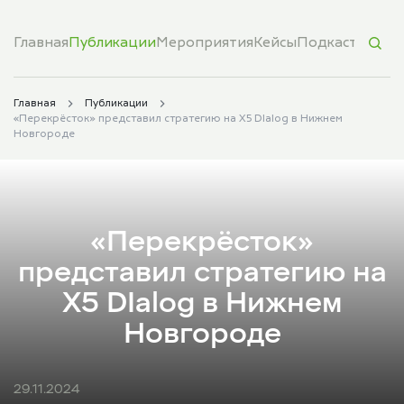
Главная
Публикации
Мероприятия
Кейсы
Подкасты
Обуч
Главная
Публикации
«Перекрёсток» представил стратегию на Х5 DIalog в Нижнем
Новгороде
«Перекрёсток»
представил стратегию на
Х5 DIalog в Нижнем
Новгороде
29.11.2024