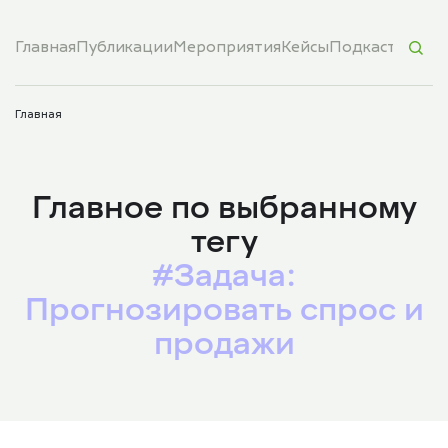
Главная
Публикации
Мероприятия
Кейсы
Подкасты
Обуч
Главная
Главное по выбранному
тегу
#Задача:
Прогнозировать спрос и
продажи