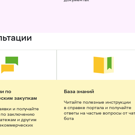
льтации
и по 
База знаний
ским закупкам
Читайте полезные инструкции 
в справке портала и получайте 
аявки и получайте 
ответы на частые вопросы от ча
 по заключению 
бота
латежам и другим 
екоммерческих 