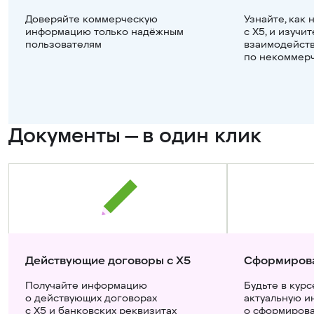
Доверяйте коммерческую 
Узнайте, как 
информацию только надёжным 
с X5, и изучи
пользователям
взаимодейств
по некоммер
Документы — в один клик
Действующие договоры с Х5
Сформиров
Получайте информацию 
Будьте в курс
о действующих договорах 
актуальную 
с Х5 и банковских реквизитах
о сформирова