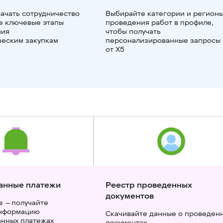
начать сотрудничество 
Выбирайте категории и регионы
те ключевые этапы 
проведения работ в профиле, 
ия 
чтобы получать 
ческим закупкам
персонализированные запросы 
от Х5
анные платежи
Реестр проведенных

документов
е — получайте 
информацию 
Скачивайте данные о проведенн
нных платежах
документах