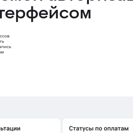
нтерфейсом
ссов 
ть 
апись 
ам