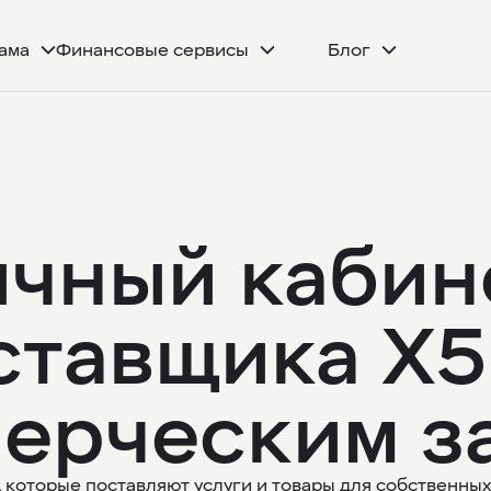
ама
Финансовые сервисы
Блог
чный кабин
тавщика Х5
ерческим з
которые поставляют услуги и товары для собственных 